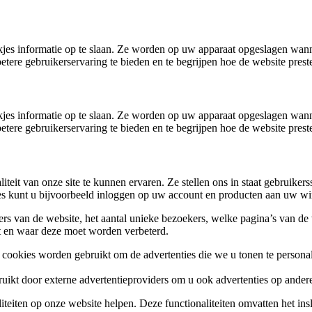
ukjes informatie op te slaan. Ze worden op uw apparaat opgeslagen wa
betere gebruikerservaring te bieden en te begrijpen hoe de website prest
ukjes informatie op te slaan. Ze worden op uw apparaat opgeslagen wa
betere gebruikerservaring te bieden en te begrijpen hoe de website prest
liteit van onze site te kunnen ervaren. Ze stellen ons in staat gebruik
es kunt u bijvoorbeeld inloggen op uw account en producten aan uw wi
kers van de website, het aantal unieke bezoekers, welke pagina’s van d
rt en waar deze moet worden verbeterd.
ookies worden gebruikt om de advertenties die we u tonen te personali
ikt door externe advertentieproviders om u ook advertenties op andere 
aliteiten op onze website helpen. Deze functionaliteiten omvatten het in