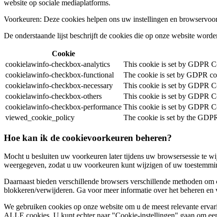
website op sociale mediaplatforms.
Voorkeuren: Deze cookies helpen ons uw instellingen en browservoorke
De onderstaande lijst beschrijft de cookies die op onze website worde
Cookie
cookielawinfo-checkbox-analytics
This cookie is set by GDPR Coo
cookielawinfo-checkbox-functional
The cookie is set by GDPR cook
cookielawinfo-checkbox-necessary
This cookie is set by GDPR Coo
cookielawinfo-checkbox-others
This cookie is set by GDPR Coo
cookielawinfo-checkbox-performance
This cookie is set by GDPR Coo
viewed_cookie_policy
The cookie is set by the GDPR 
Hoe kan ik de cookievoorkeuren beheren?
Mocht u besluiten uw voorkeuren later tijdens uw browsersessie te 
weergegeven, zodat u uw voorkeuren kunt wijzigen of uw toestemmin
Daarnaast bieden verschillende browsers verschillende methoden om c
blokkeren/verwijderen. Ga voor meer informatie over het beheren en 
We gebruiken cookies op onze website om u de meest relevante ervar
ALLE cookies. U kunt echter naar "Cookie-instellingen" gaan om een 