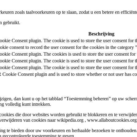
uren zoals taalvoorkeuren op te slaan, zodat u een betere en efficiënt
n gebruikt.
Beschrijving
kie Consent plugin. The cookie is used to store the user consent for t
ie consent to record the user consent for the cookies in the category 
kie Consent plugin. The cookies is used to store the user consent for 
kie Consent plugin. The cookie is used to store the user consent for t
kie Consent plugin. The cookie is used to store the user consent for 
Cookie Consent plugin and is used to store whether or not user has cons
wijzigen, dan kunt u op het tabblad “Toestemming beheren” op uw sche
g volledig kunt intrekken.
ookies die door websites worden gebruikt te blokkeren en te verwijder
verwijderen van cookies naar wikipedia.org , www.allaboutcookies.org
ing te bieden door uw voorkeuren en herhaalde bezoeken te onthouden.
​​gecontroleerde toestemming te geven.