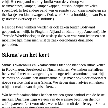
erbij. Het ene pand werd gebruikt voor de verkoop van
naaimachines, lampen, lampenkappen, huishoudelijke artikelen,
speelgoed. In het andere pand was er ruimte voor klein-meubelen als
theekastjes en kinderwagens. Ook werd Sikma hoofddepot van Esso
gasflessen (verkoop en distributie).
Naast de twee winkels werden er ook zaken buiten Bolsward
geopend, namelijk in Pingjum, Nijland en Ballum (op Ameland). De
Tweede Wereldoorlog en de nasleep daarvan was voor iedereen een
moeilijke tijd, maar men wist de zaak desondanks draaiende
gehouden.
Sikma´s in het kort
Sikma’s Warenhuis en Naaimachines biedt de klant een ruime keuze
in Kookwaren, Speelgoed en Naaimachines. We maken niet alleen
het verschil met ons zorgvuldig samengestelde assortiment, waarbij
de focus op kwaliteit en duurzaamheid ligt maar ook voor ouderwets
goede service gaat u naar Sikma. We geven graag advies en helpen
u bij het maken van de juiste keuze.
Wat betreft naaimachines hebben we een groot aanbod van de beste
merken. Daarnaast zijn we een van de weinige bedrijven die nog
zelf repareren. Niet voor niets weten klanten uit de hele regio Sikma
te vinden voor naaimachine reparaties.