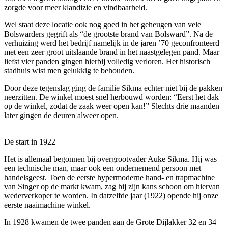
zorgde voor meer klandizie en vindbaarheid.
Wel staat deze locatie ook nog goed in het geheugen van vele
Bolswarders gegrift als “de grootste brand van Bolsward”. Na de
verhuizing werd het bedrijf namelijk in de jaren ’70 geconfronteerd
met een zeer groot uitslaande brand in het naastgelegen pand. Maar
liefst vier panden gingen hierbij volledig verloren. Het historisch
stadhuis wist men gelukkig te behouden.
Door deze tegenslag ging de familie Sikma echter niet bij de pakken
neerzitten. De winkel moest snel herbouwd worden: “Eerst het dak
op de winkel, zodat de zaak weer open kan!” Slechts drie maanden
later gingen de deuren alweer open.
De start in 1922
Het is allemaal begonnen bij overgrootvader Auke Sikma. Hij was
een technische man, maar ook een ondernemend persoon met
handelsgeest. Toen de eerste hypermoderne hand- en trapmachine
van Singer op de markt kwam, zag hij zijn kans schoon om hiervan
wederverkoper te worden. In datzelfde jaar (1922) opende hij onze
eerste naaimachine winkel.
In 1928 kwamen de twee panden aan de Grote Dijlakker 32 en 34