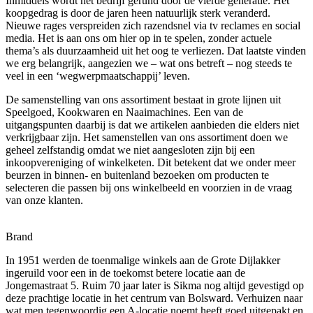
Inmiddels wordt het bedrijf gerund door de vierde generatie. Het
koopgedrag is door de jaren heen natuurlijk sterk veranderd.
Nieuwe rages verspreiden zich razendsnel via tv reclames en social
media. Het is aan ons om hier op in te spelen, zonder actuele
thema’s als duurzaamheid uit het oog te verliezen. Dat laatste vinden
we erg belangrijk, aangezien we – wat ons betreft – nog steeds te
veel in een ‘wegwerpmaatschappij’ leven.
De samenstelling van ons assortiment bestaat in grote lijnen uit
Speelgoed, Kookwaren en Naaimachines. Een van de
uitgangspunten daarbij is dat we artikelen aanbieden die elders niet
verkrijgbaar zijn. Het samenstellen van ons assortiment doen we
geheel zelfstandig omdat we niet aangesloten zijn bij een
inkoopvereniging of winkelketen. Dit betekent dat we onder meer
beurzen in binnen- en buitenland bezoeken om producten te
selecteren die passen bij ons winkelbeeld en voorzien in de vraag
van onze klanten.
Brand
In 1951 werden de toenmalige winkels aan de Grote Dijlakker
ingeruild voor een in de toekomst betere locatie aan de
Jongemastraat 5. Ruim 70 jaar later is Sikma nog altijd gevestigd op
deze prachtige locatie in het centrum van Bolsward. Verhuizen naar
wat men tegenwoordig een A-locatie noemt heeft goed uitgepakt en