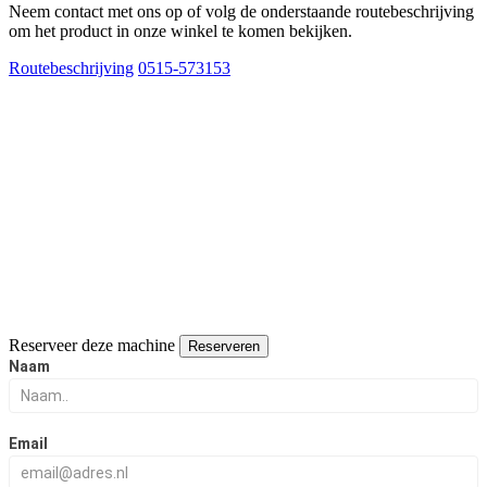
Neem contact met ons op of volg de onderstaande routebeschrijving
om het product in onze winkel te komen bekijken.
Routebeschrijving
0515-573153
Reserveer deze machine
Reserveren
Reserveer
Naam
deze
naaimachine
Email