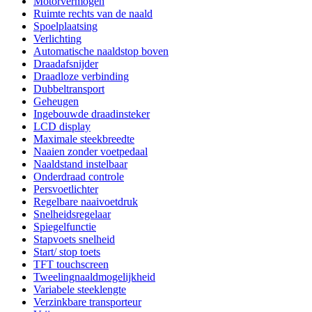
Motorvermogen
Ruimte rechts van de naald
Spoelplaatsing
Verlichting
Automatische naaldstop boven
Draadafsnijder
Draadloze verbinding
Dubbeltransport
Geheugen
Ingebouwde draadinsteker
LCD display
Maximale steekbreedte
Naaien zonder voetpedaal
Naaldstand instelbaar
Onderdraad controle
Persvoetlichter
Regelbare naaivoetdruk
Snelheidsregelaar
Spiegelfunctie
Stapvoets snelheid
Start/ stop toets
TFT touchscreen
Tweelingnaaldmogelijkheid
Variabele steeklengte
Verzinkbare transporteur