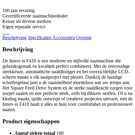
100 jaar ervaring
Gecertificeerde naaimachinedealer
Keuze uit diverse merken
Eigen reparatie service
Beschrijving
Specificaties
Accessoires
Overige
Beschrijving
De Innov-is F410 is een moderne en stijlvolle naaimachine die
gebruiksgemak en kwaliteit perfect combineert. Met de eenvoudige
steekkeuze, automatische naaldinrijger en het overzichtelijke LCD-
scherm maakt u elk naaiproject met plezier. Dankzij de handige
schuifregelaar past u de naaisnelheid moeiteloos aan uw tempo aan.
Het Square Feed Drive System en de sterke naaldkracht zorgen voor
soepel naaien en een perfecte steek, zelfs bij dikkere stoffen. Of u nu
kleding maakt, quilts ontwerpt of creatieve projecten uitvoert, met de
Innov-is F410 haalt u alles in huis voor comfortabel en professioneel
naaien.
Product eigenschappen
Aantal steken totaal
100