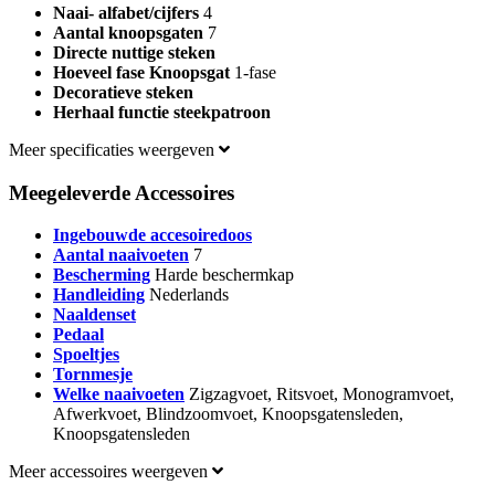
Naai- alfabet/cijfers
4
Aantal knoopsgaten
7
Directe nuttige steken
Hoeveel fase Knoopsgat
1-fase
Decoratieve steken
Herhaal functie steekpatroon
Meer specificaties weergeven
Meegeleverde Accessoires
Ingebouwde accesoiredoos
Aantal naaivoeten
7
Bescherming
Harde beschermkap
Handleiding
Nederlands
Naaldenset
Pedaal
Spoeltjes
Tornmesje
Welke naaivoeten
Zigzagvoet, Ritsvoet, Monogramvoet,
Afwerkvoet, Blindzoomvoet, Knoopsgatensleden,
Knoopsgatensleden
Meer accessoires weergeven