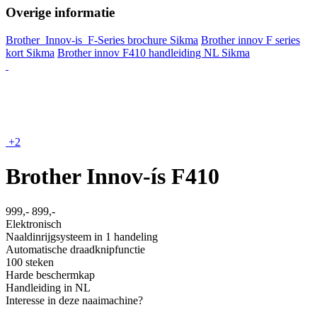
Overige informatie
Brother_Innov-is_F-Series brochure Sikma
Brother innov F series
kort Sikma
Brother innov F410 handleiding NL Sikma
+2
Brother Innov-ís F410
999,-
899,-
Elektronisch
Naaldinrijgsysteem in 1 handeling
Automatische draadknipfunctie
100 steken
Harde beschermkap
Handleiding in NL
Interesse in deze naaimachine?