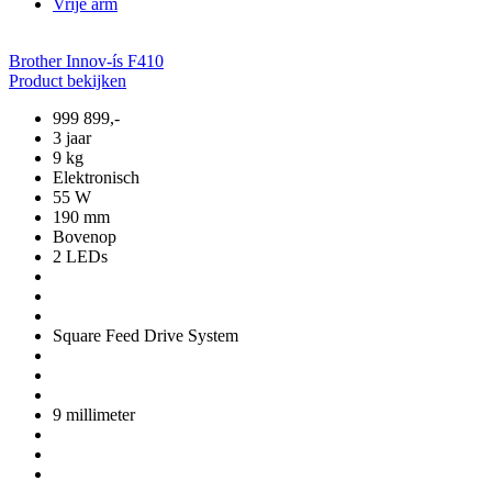
Vrije arm
Brother Innov-ís F410
Product bekijken
999
899,-
3 jaar
9 kg
Elektronisch
55 W
190 mm
Bovenop
2 LEDs
Square Feed Drive System
9 millimeter