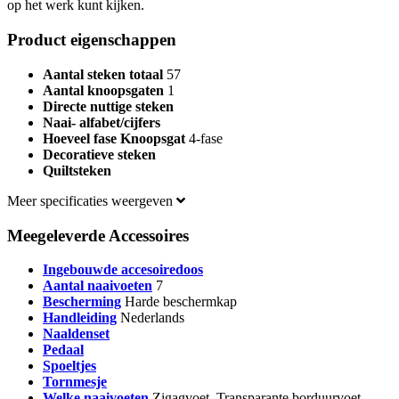
op het werk kunt kijken.
Product eigenschappen
Aantal steken totaal
57
Aantal knoopsgaten
1
Directe nuttige steken
Naai- alfabet/cijfers
Hoeveel fase Knoopsgat
4-fase
Decoratieve steken
Quiltsteken
Meer specificaties weergeven
Meegeleverde Accessoires
Ingebouwde accesoiredoos
Aantal naaivoeten
7
Bescherming
Harde beschermkap
Handleiding
Nederlands
Naaldenset
Pedaal
Spoeltjes
Tornmesje
Welke naaivoeten
Zigagvoet, Transparante borduurvoet,