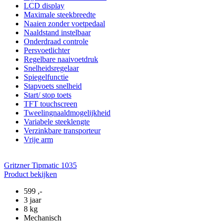
LCD display
Maximale steekbreedte
Naaien zonder voetpedaal
Naaldstand instelbaar
Onderdraad controle
Persvoetlichter
Regelbare naaivoetdruk
Snelheidsregelaar
Spiegelfunctie
Stapvoets snelheid
Start/ stop toets
TFT touchscreen
Tweelingnaaldmogelijkheid
Variabele steeklengte
Verzinkbare transporteur
Vrije arm
Gritzner Tipmatic 1035
Product bekijken
599
,-
3 jaar
8 kg
Mechanisch