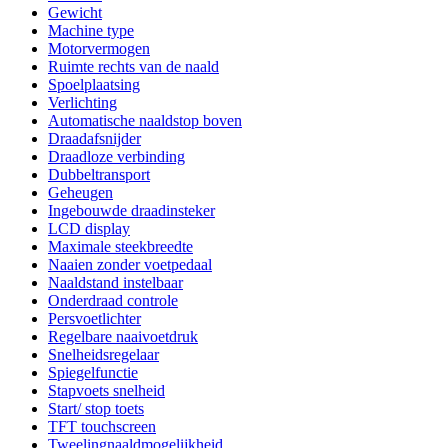
Gewicht
Machine type
Motorvermogen
Ruimte rechts van de naald
Spoelplaatsing
Verlichting
Automatische naaldstop boven
Draadafsnijder
Draadloze verbinding
Dubbeltransport
Geheugen
Ingebouwde draadinsteker
LCD display
Maximale steekbreedte
Naaien zonder voetpedaal
Naaldstand instelbaar
Onderdraad controle
Persvoetlichter
Regelbare naaivoetdruk
Snelheidsregelaar
Spiegelfunctie
Stapvoets snelheid
Start/ stop toets
TFT touchscreen
Tweelingnaaldmogelijkheid