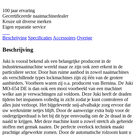
100 jaar ervaring
Gecertificeerde naaimachinedealer
Keuze uit diverse merken
Eigen reparatie service
Beschrijving
Specificaties
Accessoires
Overige
Beschrijving
Juki is vooral bekend als een belangrijke producent in de
industrienaaimachine wereld maar ze zijn ook zeer erkent in de
particuliere sector. Door hun ruime aanbod in zowel naaimachines
als verschillende types lockmachines zijn zij één van de grotere
aanbieders. Voorheen waren zij o.a. producent van Bernina. De Juki
MO-654 DE is dan ook een mooi voorbeeld van een machinet
welke aan je verwachtingen zal voldoen. Deze Juki heeft de draden
tijdens het inspannen volledig in zicht zodat je kunt controleren of
alles juist verloopt. Het bijgeleverde snij-afvalbakje zorg ervoor dat
uw werkruimte netjes blijft. Door de aanwezige extra hulp voor de
ondergrijperdraad is het bij dit type eenvoudig om de 2e draad in de
naald te krijgen. Met deze machine kunt u zowel stretch als gebreide
stoffen met gemak naaien. De perfecte overlock techniek maakt
prachtige afgewerkte zomen. Door de automatische rolzoom kunt u