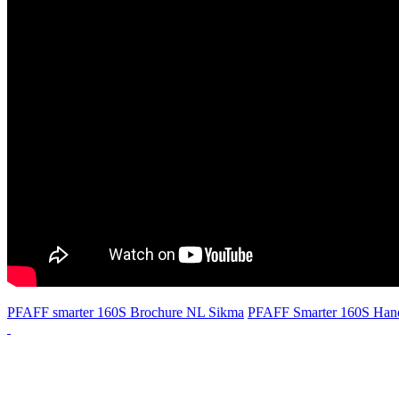
PFAFF smarter 160S Brochure NL Sikma
PFAFF Smarter 160S Hand