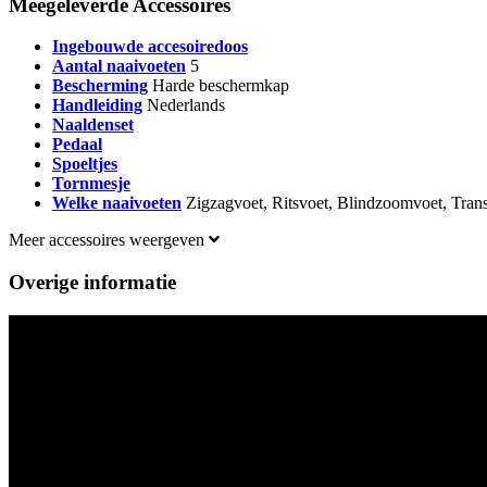
Meegeleverde Accessoires
Ingebouwde accesoiredoos
Aantal naaivoeten
5
Bescherming
Harde beschermkap
Handleiding
Nederlands
Naaldenset
Pedaal
Spoeltjes
Tornmesje
Welke naaivoeten
Zigzagvoet, Ritsvoet, Blindzoomvoet, Tran
Meer accessoires weergeven
Overige informatie