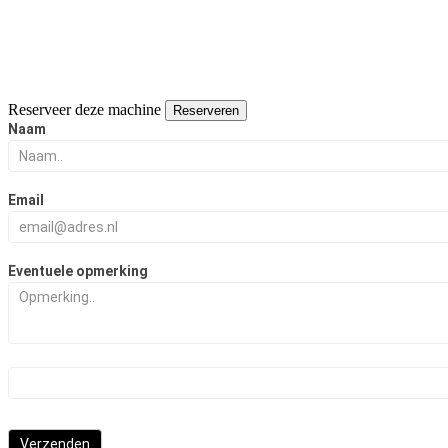
Reserveer deze machine
Reserveren
Reserveer
Naam
deze
naaimachine
Email
Eventuele opmerking
Verzenden