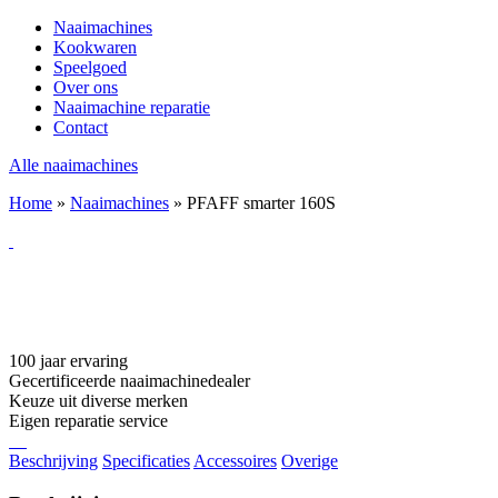
Naaimachines
Kookwaren
Speelgoed
Over ons
Naaimachine reparatie
Contact
Alle naaimachines
Home
»
Naaimachines
»
PFAFF smarter 160S
100 jaar ervaring
Gecertificeerde naaimachinedealer
Keuze uit diverse merken
Eigen reparatie service
Beschrijving
Specificaties
Accessoires
Overige