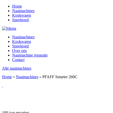
Home
Naaimachines
Kookwaren
Speelgoed
Naaimachines
Kookwaren
Speelgoed
Over ons
Naaimachine reparatie
Contact
Alle naaimachines
Home
»
Naaimachines
»
PFAFF Smarter 260C
100 jaar ervaring