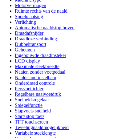
Motorvermogen
Ruimte rechts van de naald
Spoelplaatsing
Verlichting
Automatische naaldstop boven
Draadafsnijder
Draadloze verbinding
Dubbeltransport
Geheugen
Ingebouwde draadinsteker
LCD display
Maximale steekbreedte
Naaien zonder voetpedaal
Naaldstand instelbaar
Onderdraad controle
Persvoetlichter
Regelbare naaivoetdruk
Snelheidsregelaar
Spiegelfunctie
Stapvoets snelheid
Start/ stop toets
TFT touchscreen
Tweelingnaaldmogelijkheid
Variabele steeklengte