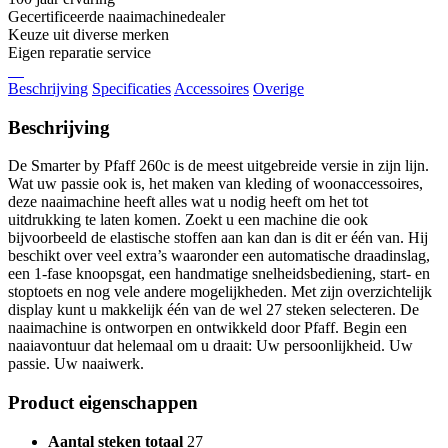
Gecertificeerde naaimachinedealer
Keuze uit diverse merken
Eigen reparatie service
Beschrijving
Specificaties
Accessoires
Overige
Beschrijving
De Smarter by Pfaff 260c is de meest uitgebreide versie in zijn lijn.
Wat uw passie ook is, het maken van kleding of woonaccessoires,
deze naaimachine heeft alles wat u nodig heeft om het tot
uitdrukking te laten komen. Zoekt u een machine die ook
bijvoorbeeld de elastische stoffen aan kan dan is dit er één van. Hij
beschikt over veel extra’s waaronder een automatische draadinslag,
een 1-fase knoopsgat, een handmatige snelheidsbediening, start- en
stoptoets en nog vele andere mogelijkheden. Met zijn overzichtelijk
display kunt u makkelijk één van de wel 27 steken selecteren. De
naaimachine is ontworpen en ontwikkeld door Pfaff. Begin een
naaiavontuur dat helemaal om u draait: Uw persoonlijkheid. Uw
passie. Uw naaiwerk.
Product eigenschappen
Aantal steken totaal
27