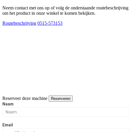
Neem contact met ons op of volg de onderstaande routebeschrijving
om het product in onze winkel te komen bekijken.
Routebeschrijving
0515-573153
Reserveer deze machine
Reserveren
Reserveer
Naam
deze
naaimachine
Email