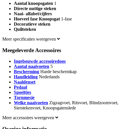
Aantal knoopsgaten
1
Directe nuttige steken
Naai- alfabet/cijfers
Hoeveel fase Knoopsgat
1-fase
Decoratieve steken
Quiltsteken
Meer specificaties weergeven
Meegeleverde Accessoires
Ingebouwde accesoiredoos
Aantal naaivoeten
5
Bescherming
Harde beschermkap
Handleiding
Nederlands
Naaldenset
Pedaal
Spoeltjes
Tornmesje
Welke naaivoeten
Zigzagvoet, Ritsvoet, Blindzoomvoet,
Sierstekenvoet, Knoopsgatenslede
Meer accessoires weergeven
Overige informatie