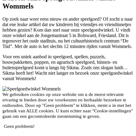
Wommels
Op zoek naar weer eens nieuw en ander speelgoed? Of zocht u naar
dat ene leuke artikel dat uw kinderen bij vriendjes en vriendinnetjes
hebben gezien? Kom dan snel naar onze speelgoedwinkel. U vindt
onze winkel aan de Jongemastraat 5 in Bolsward, Friesland. Dit is
tegenover het oude stadhuis, nu het cultuurhistorisch centrum “De
Tiid”. Met de auto is het slechts 12 minuten rijden vanuit Wommels.
Voor een uniek aanbod in speelgoed, spellen, puzzels,
bouwpakketten, poppen, en agrarisch speelgoed, binnen- en
buitenspeelgoed komt u langs bij Sikma. Zoals ons slogan luidt…
Sikma heeft het! Wacht niet langer en bezoek onze speelgoedwinkel
vanuit Wommels!
We gebruiken cookies op onze website om u de meest relevante
ervaring te bieden door uw voorkeuren en herhaalde bezoeken te
onthouden. Door op "Geen probleem" te klikken, stemt u in met het
gebruik van ALLE cookies. U kunt echter naar "Cookie-instellingen"
gaan om een ​​gecontroleerde toestemming te geven.
Geen probleem!