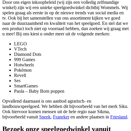
Door ons eigen inkoopbeleid (wij zijn een volledig zelfstandige
winkel) zijn wij een unieke speelgoedwinkel dichtbij Wommels. Wij
spelen graag als eerste in op de nieuwe trends van social media en
tv. Ook bij het samenstellen van ons assortiment kijken we goed
naar de duurzaamheid en kwaliteit van het speelgoed. En stel dat we
een product toch niet op voorraad hebben, dan zoeken wij graag met
u mee! Bij ons kiest u onder meer uit de volgende merken:
LEGO
VTech
Diamond Dots
999 Games
Hotwheels
Pokémon
Revell
Ses
SmartGames
Paola – Baby Born poppen
Opvallend daarnaast is ons aanbod agrarisch- en
landbouwspeelgoed. We hebben dit bijvoorbeeld van het merk Siku.
Ook hiervoor komen mensen uit de hele regio naar Sikma,
bijvoorbeeld vanuit
Sneek
,
Franeker
en andere plaatsen in
Friesland
.
Bezoek onze speelgoedwinkel vanuit