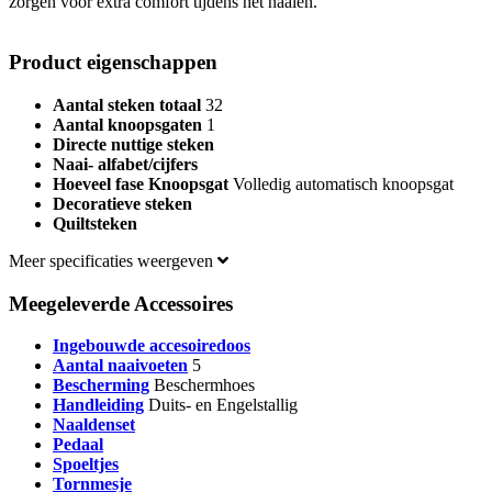
zorgen voor extra comfort tijdens het naaien.
Product eigenschappen
Aantal steken totaal
32
Aantal knoopsgaten
1
Directe nuttige steken
Naai- alfabet/cijfers
Hoeveel fase Knoopsgat
Volledig automatisch knoopsgat
Decoratieve steken
Quiltsteken
Meer specificaties weergeven
Meegeleverde Accessoires
Ingebouwde accesoiredoos
Aantal naaivoeten
5
Bescherming
Beschermhoes
Handleiding
Duits- en Engelstallig
Naaldenset
Pedaal
Spoeltjes
Tornmesje