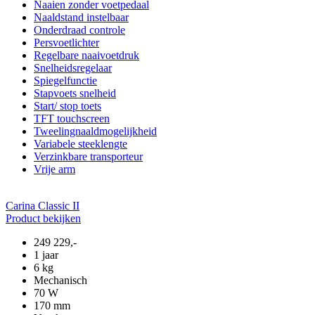
Naaien zonder voetpedaal
Naaldstand instelbaar
Onderdraad controle
Persvoetlichter
Regelbare naaivoetdruk
Snelheidsregelaar
Spiegelfunctie
Stapvoets snelheid
Start/ stop toets
TFT touchscreen
Tweelingnaaldmogelijkheid
Variabele steeklengte
Verzinkbare transporteur
Vrije arm
Carina Classic II
Product bekijken
249
229,-
1 jaar
6 kg
Mechanisch
70 W
170 mm