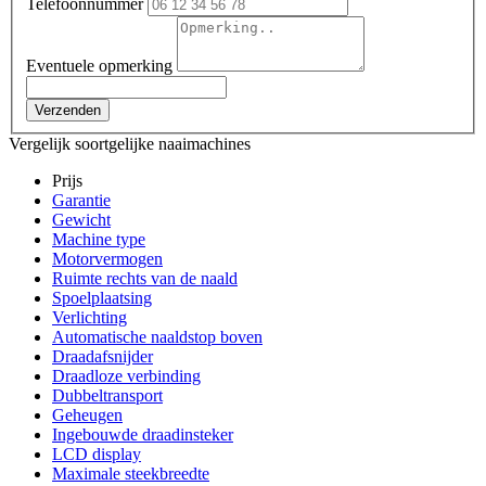
Telefoonnummer
Eventuele opmerking
Verzenden
Vergelijk soortgelijke naaimachines
Prijs
Garantie
Gewicht
Machine type
Motorvermogen
Ruimte rechts van de naald
Spoelplaatsing
Verlichting
Automatische naaldstop boven
Draadafsnijder
Draadloze verbinding
Dubbeltransport
Geheugen
Ingebouwde draadinsteker
LCD display
Maximale steekbreedte