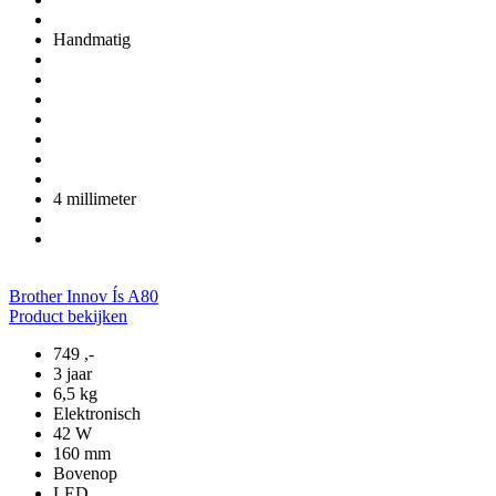
Handmatig
4 millimeter
Brother Innov Ís A80
Product bekijken
749
,-
3 jaar
6,5 kg
Elektronisch
42 W
160 mm
Bovenop
LED