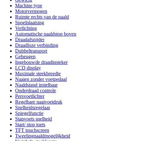
Machine type
Motorvermogen
Ruimte rechts van de naald
Spoelplaatsing
Verlichting
Automatische naaldstop boven
Draadafsnijder
Draadloze verbinding
Dubbeltransport
Geheugen
Ingebouwde draadinsteker
LCD display
Maximale steekbreedte
Naaien zonder voetpedaal
Naaldstand instelbaar
Onderdraad controle
Persvoetlichter
Regelbare naaivoetdruk
Snelheidsregelaar
Spiegelfunctie
Stapvoets snelheid
Start/ stop toets
TFT touchscreen
Tweelingnaaldmogelijkheid