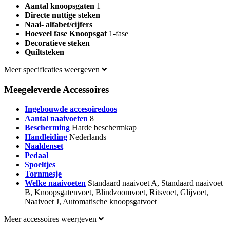
Aantal knoopsgaten
1
Directe nuttige steken
Naai- alfabet/cijfers
Hoeveel fase Knoopsgat
1-fase
Decoratieve steken
Quiltsteken
Meer specificaties weergeven
Meegeleverde Accessoires
Ingebouwde accesoiredoos
Aantal naaivoeten
8
Bescherming
Harde beschermkap
Handleiding
Nederlands
Naaldenset
Pedaal
Spoeltjes
Tornmesje
Welke naaivoeten
Standaard naaivoet A, Standaard naaivoet
B, Knoopsgatenvoet, Blindzoomvoet, Ritsvoet, Glijvoet,
Naaivoet J, Automatische knoopsgatvoet
Meer accessoires weergeven