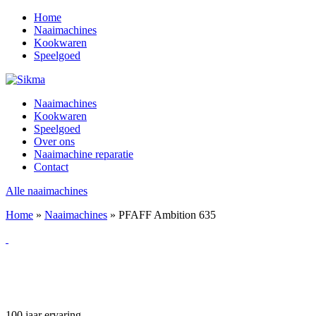
Home
Naaimachines
Kookwaren
Speelgoed
Naaimachines
Kookwaren
Speelgoed
Over ons
Naaimachine reparatie
Contact
Alle naaimachines
Home
»
Naaimachines
»
PFAFF Ambition 635
100 jaar ervaring