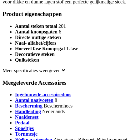
voor dikke en dunne lagen stof een perfecte gelijkmatige steek.
Product eigenschappen
Aantal steken totaal
201
Aantal knoopsgaten
6
Directe nuttige steken
Naai- alfabet/cijfers
Hoeveel fase Knoopsgat
1-fase
Decoratieve steken
Quiltsteken
Meer specificaties weergeven
Meegeleverde Accessoires
Ingebouwde accesoiredoos
Aantal naaivoeten
8
Bescherming
Beschermhoes
Handleiding
Nederlands
Naaldenset
Pedaal
Spoeltjes
Tornmesje
Welke naaivoeten
Zigzagvoet, Ritsvoet, Blindzoomvoet,