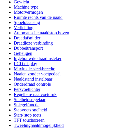
Gewicht
Machine type
Motorvermogen
Ruimte rechts van de naald
Spoelplaatsing
Verlichting
Automatische naaldstop boven
Draadafsnijder
Draadloze verbinding
Dubbeltransport
Geheugen
Ingebouwde draadinsteker
LCD display
Maximale steekbreedte
Naaien zonder voetpedaal
Naaldstand instelbaar
Onderdraad controle
Persvoetlichter
Regelbare naaivoetdruk
Snelheidsregelaar
Spiegelfunctie
Stapvoets snelheid
Start/ stop toets
TFT touchscreen
Tweelingnaaldmogelijkheid