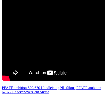
PFAFF ambition 620-630 Handleiding NL Sikma
PFAFF ambition
620-630 Stekenoverzicht Sikma