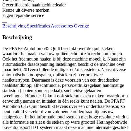
Gecertificeerde naaimachinedealer
Keuze uit diverse merken
Eigen reparatie service
Beschrijving
Specificaties
Accessoires
Overige
Beschrijving
De PFAFF Ambition 635 Quilt beschikt over de quilt steken
waardoor het naaien van uw quliten echt tot z’n recht kan komen.
Ook het freemotion naaien is bij deze machine mogelijk. Naast zijn
automatische draadspanning instellingen beschikt de machine over
maar liefst 201verschillende nuttige- en/of siersteken. Naast diverse
automatische knoopsgaten, quilsteken zijn er ook twee
naailettertypen. Daarnaast is deze voorzien van een draadsteker,
naaldstandknop, afhechtfunctie, persvoetdrukregelaar, handmatige
start/stop (naaien zonder pedaal), snelheidsregelaar en
tweelingnaaldfunctie. U kunt ook stekenreeksen maken, waardoor u
eenvoudig namen en initialen in één reeks kunt naaien. De PFAFF
Ambition 635 Quilt beschikt tevens over een onderdraadsensor, zo
bent u altijd verzekerd van voldoende onderdraad tijdens uw
naaiproject. In het informatie touch-screen met hoge resolutie vindt u
alle informatie en ziet u de steken op ware grootte! Het ingebouwde
boventransport IDT-systeem maakt deze machine uitermate geschikt